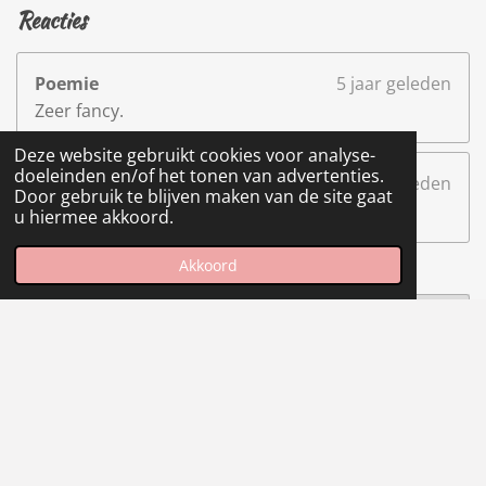
Reacties
Poemie
5 jaar geleden
Zeer fancy.
Deze website gebruikt cookies voor analyse-
doeleinden en/of het tonen van advertenties.
Heleen Hoekstra
5 jaar geleden
Door gebruik te blijven maken van de site gaat
Mooie en Duidelijke Site ;)
u hiermee akkoord.
Akkoord
Maak jouw eigen website met
JouwWeb
© 2018- 2020 Robin-ostelo-portfolio.jouwweb.nl
Powered by
JouwWeb