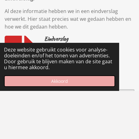
Al deze informatie hebben we in een eindverslag
verwerkt. Hier staat precies wat we gedaan hebben en
hoe we dit gedaan hebben.
Eindverslag
PDF – 250,0 KB
Deze website gebruikt cookies voor analyse-
243 downloads
doeleinden en/of het tonen van advertenties.
Door gebruik te blijven maken van de site gaat
u hiermee akkoord.
Download
Akkoord
Maak jouw eigen website met
JouwWeb
© 2018- 2020 Robin-ostelo-portfolio.jouwweb.nl