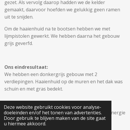
gezet. Als vervolg daarop hadden we de kelder
gemaakt, daarvoor hoefden we gelukkig geen ramen
uit te snijden.
Om de haaienhuid na te bootsen hebben we met
lijmpistolen gewerkt. We hebben daarna het gebouw
grijs geverfd.
Ons eindresultaat:
We hebben een donkergrijs gebouw met 2
verdiepingen. Haaienhuid op de muren en het dak was
schuin en met gras bedekt.
Deze website gebruikt cookies voor analyse-
Deze opdracht viel onder de bètawereld: Water, Energie
doeleinden en/of het tonen van advertenties.
Door gebruik te blijven maken van de site gaat
en Natuur
u hiermee akkoord.